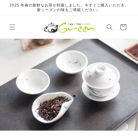
コンテ
2025 年春の新鮮なお茶が到着しました。今すぐご購入いただき、
ンツに
新シーズンの味をご堪能ください。
進む
カ
ー
ト