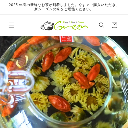
コンテ
2025 年春の新鮮なお茶が到着しました。今すぐご購入いただき、
ンツに
新シーズンの味をご堪能ください。
進む
カ
ー
ト